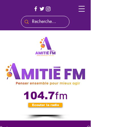
fm
104.7
Ecouter la radio