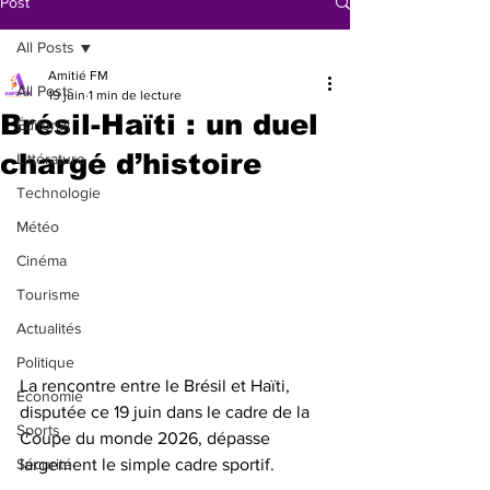
Post
All Posts
Amitié FM
All Posts
19 juin
1 min de lecture
Brésil-Haïti : un duel
Éditorial
chargé d’histoire
Littérature
Technologie
Météo
Cinéma
Tourisme
Actualités
Politique
La rencontre entre le Brésil et Haïti, 
Économie
disputée ce 19 juin dans le cadre de la 
Sports
Coupe du monde 2026, dépasse 
Sécurité
largement le simple cadre sportif. 