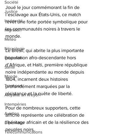
Société
Joué le jour commémorant la fin de 
Justice
l’esclavage aux États-Unis, ce match 
Insécurité
revêt une forte portée symbolique pour 
les communautés noires à travers le 
Migration
monde.
Météo
Nécrologie
Le Brésil, qui abrite la plus importante 
population afro-descendante hors 
Éducation
d’Afrique, et Haïti, première république 
Santé
noire indépendante au monde depuis 
Monde
1804, incarnent deux histoires 
Transport
profondément marquées par la 
résistance et la quête de liberté.
Aktyalite an Kreyòl
Intempéries
Pour de nombreux supporters, cette 
Aviation
affiche représente une célébration de 
l’héritage africain et de la résilience des 
Diplomatie
peuples noirs.
Télécommunications