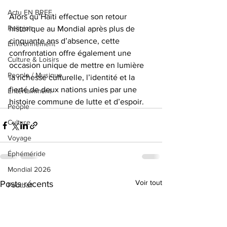
Actu EN BREF
Alors qu’Haïti effectue son retour 
Religion
historique au Mondial après plus de 
cinquante ans d’absence, cette 
Environnement
confrontation offre également une 
Culture & Loisirs
occasion unique de mettre en lumière 
People / Musique
la richesse culturelle, l’identité et la 
fierté de deux nations unies par une 
Entertainment
histoire commune de lutte et d’espoir.
People
Culture
Voyage
Éphéméride
Mondial 2026
Voir tout
Posts récents
Football