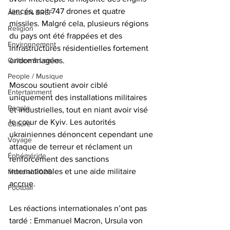
lancés, soit 747 drones et quatre 
Actu EN BREF
missiles. Malgré cela, plusieurs régions 
Religion
du pays ont été frappées et des 
Environnement
infrastructures résidentielles fortement 
endommagées.
Culture & Loisirs
People / Musique
Moscou soutient avoir ciblé 
Entertainment
uniquement des installations militaires 
People
et industrielles, tout en niant avoir visé 
le cœur de Kyiv. Les autorités 
Culture
ukrainiennes dénoncent cependant une 
Voyage
attaque de terreur et réclament un 
Éphéméride
renforcement des sanctions 
internationales et une aide militaire 
Mondial 2026
accrue.
Football
Les réactions internationales n’ont pas 
tardé : Emmanuel Macron, Ursula von 