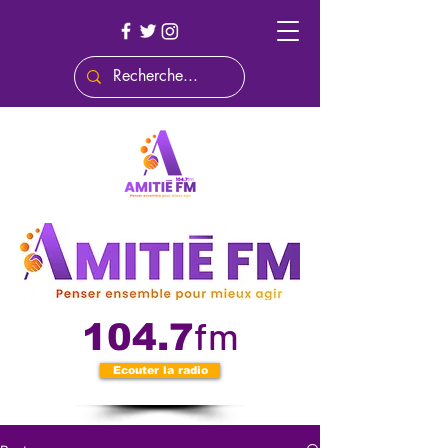
fm
104.7
Ecouter la radio