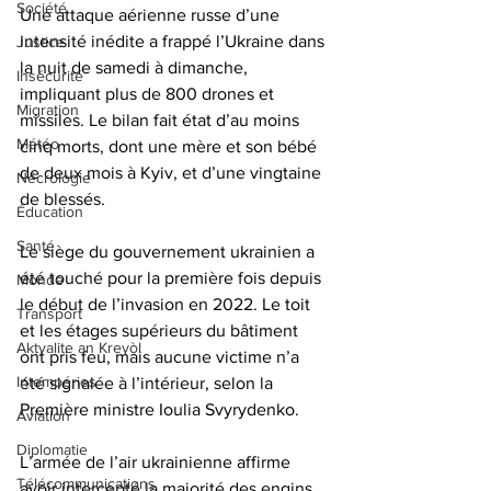
Société
Une attaque aérienne russe d’une 
intensité inédite a frappé l’Ukraine dans 
Justice
la nuit de samedi à dimanche, 
Insécurité
impliquant plus de 800 drones et 
Migration
missiles. Le bilan fait état d’au moins 
Météo
cinq morts, dont une mère et son bébé 
de deux mois à Kyiv, et d’une vingtaine 
Nécrologie
de blessés.
Éducation
Santé
Le siège du gouvernement ukrainien a 
été touché pour la première fois depuis 
Monde
le début de l’invasion en 2022. Le toit 
Transport
et les étages supérieurs du bâtiment 
Aktyalite an Kreyòl
ont pris feu, mais aucune victime n’a 
Intempéries
été signalée à l’intérieur, selon la 
Première ministre Ioulia Svyrydenko.
Aviation
Diplomatie
L’armée de l’air ukrainienne affirme 
Télécommunications
avoir intercepté la majorité des engins 