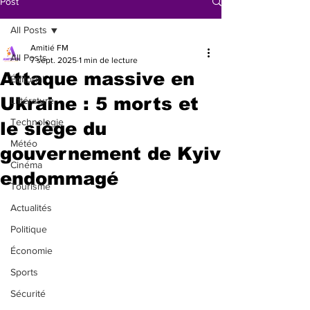
Post
All Posts
Amitié FM
All Posts
7 sept. 2025
1 min de lecture
Attaque massive en
Éditorial
Ukraine : 5 morts et
Littérature
Technologie
le siège du
Météo
gouvernement de Kyiv
Cinéma
endommagé
Tourisme
Actualités
Politique
Économie
Sports
Sécurité