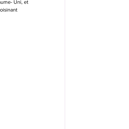
aume- Uni, et 
oisinant 