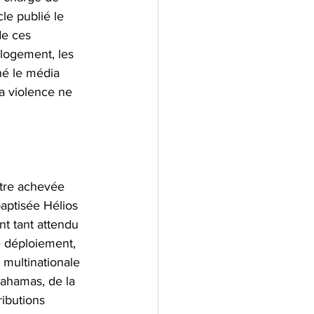
le publié le 
de ces 
 logement, les 
né le média 
la violence ne 
être achevée 
aptisée Hélios 
t tant attendu 
e déploiement, 
 multinationale 
Bahamas, de la 
ibutions 