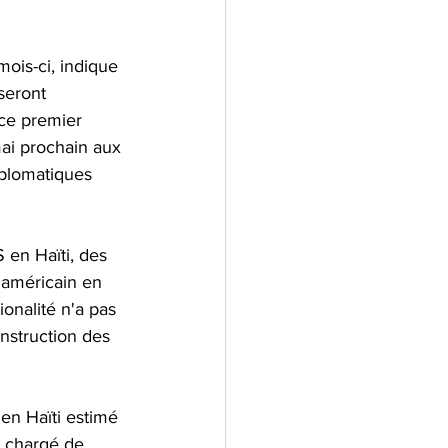
mois-ci, indique 
seront 
 ce premier 
mai prochain aux 
iplomatiques 
 en Haïti, des 
e américain en 
ionalité n'a pas 
nstruction des 
 en Haïti estimé 
t chargé de 