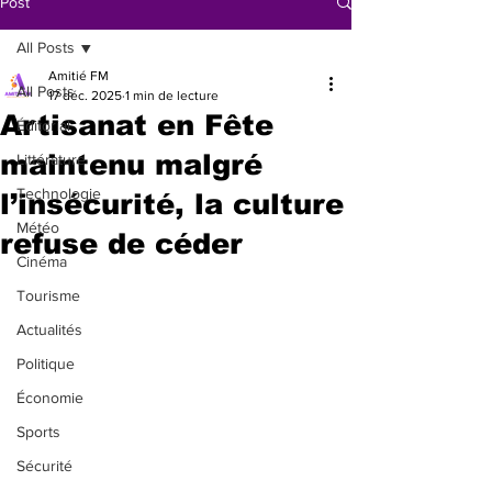
Post
All Posts
Amitié FM
All Posts
17 déc. 2025
1 min de lecture
Artisanat en Fête
Éditorial
maintenu malgré
Littérature
Technologie
l’insécurité, la culture
Météo
refuse de céder
Cinéma
Tourisme
Actualités
Politique
Économie
Sports
Sécurité