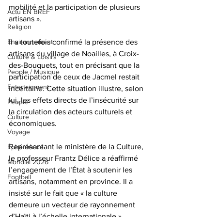
mobilité et la participation de plusieurs 
Actu EN BREF
artisans ».
Religion
Environnement
Il a toutefois confirmé la présence des 
artisans du village de Noailles, à Croix-
Culture & Loisirs
des-Bouquets, tout en précisant que la 
People / Musique
participation de ceux de Jacmel restait 
Entertainment
incertaine. Cette situation illustre, selon 
lui, les effets directs de l’insécurité sur 
People
la circulation des acteurs culturels et 
Culture
économiques.
Voyage
Représentant le ministère de la Culture, 
Éphéméride
le professeur Frantz Délice a réaffirmé 
Mondial 2026
l’engagement de l’État à soutenir les 
Football
artisans, notamment en province. Il a 
insisté sur le fait que « la culture 
demeure un vecteur de rayonnement 
d’Haïti à l’échelle internationale », 