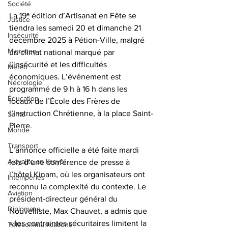
Société
La 19ᵉ édition d’Artisanat en Fête se 
Justice
tiendra les samedi 20 et dimanche 21 
Insécurité
décembre 2025 à Pétion-Ville, malgré 
Migration
un climat national marqué par 
l’insécurité et les difficultés 
Météo
économiques. L’événement est 
Nécrologie
programmé de 9 h à 16 h dans les 
Éducation
locaux de l’École des Frères de 
l’Instruction Chrétienne, à la place Saint-
Santé
Pierre.
Monde
Transport
L’annonce officielle a été faite mardi 
Aktyalite an Kreyòl
lors d’une conférence de presse à 
l’hôtel Kinam, où les organisateurs ont 
Intempéries
reconnu la complexité du contexte. Le 
Aviation
président-directeur général du 
Diplomatie
Nouvelliste, Max Chauvet, a admis que 
« les contraintes sécuritaires limitent la 
Télécommunications