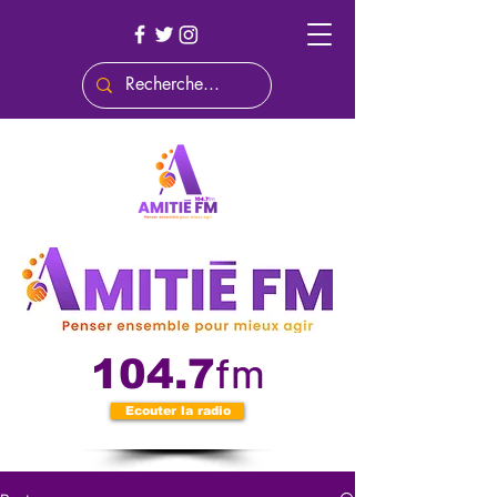
fm
104.7
Ecouter la radio