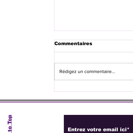
Commentaires
Rédigez un commentaire...
La Ministre Raina Forbin
préside l'ouverture des
assises religieuses du
Grand Nord
Abonnez-vous à no
Back to Top