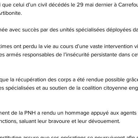
nsi que celui d’un civil décédés le 29 mai dernier à Carrefo
rtibonite. 
née avec succès par des unités spécialisées déployées da
times ont perdu la vie au cours d’une vaste intervention vi
 armés responsables de l’insécurité persistante dans cet
e que la récupération des corps a été rendue possible grâce
es spécialisées et au soutien de la coalition citoyenne eng
nt de la PNH a rendu un hommage appuyé aux agents 
onctions, saluant leur bravoure et leur dévouement. 
’institution assure que ses opérations se poursuivront afin