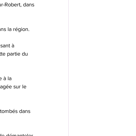
ur-Robert, dans 
ns la région.
sant à 
te partie du 
 à la 
agée sur le 
tombés dans 
 de démanteler 