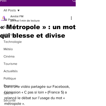
Post
All Posts
Amitié FM
All Posts
29 mai
1 min de lecture
« Métropole » : un mot
Éditorial
qui blesse et divise
Littérature
Technologie
Météo
Cinéma
Tourisme
Actualités
Politique
Économie
Dans une vidéo partagée sur Facebook, 
l'émission « C pas si loin » (France 5) a 
Sports
relancé le débat sur l’usage du mot « 
Sécurité
métropole ». 