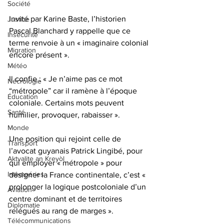
Société
Invité par Karine Baste, l’historien 
Justice
Pascal Blanchard y rappelle que ce 
Insécurité
terme renvoie à un « imaginaire colonial 
Migration
encore présent ». 
Météo
Il confie : « Je n’aime pas ce mot 
Nécrologie
“métropole” car il ramène à l’époque 
Éducation
coloniale. Certains mots peuvent 
Santé
humilier, provoquer, rabaisser ». 
Monde
Une position qui rejoint celle de 
Transport
l’avocat guyanais Patrick Lingibé, pour 
Aktyalite an Kreyòl
qui employer « métropole » pour 
Intempéries
désigner la France continentale, c’est « 
prolonger la logique postcoloniale d’un 
Aviation
centre dominant et de territoires 
Diplomatie
relégués au rang de marges ». 
Télécommunications