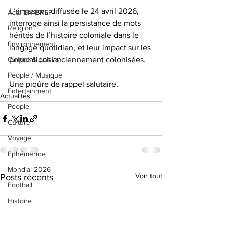
L’émission, diffusée le 24 avril 2026, 
Actu EN BREF
interroge ainsi la persistance de mots 
Religion
hérités de l’histoire coloniale dans le 
Environnement
langage quotidien, et leur impact sur les 
populations anciennement colonisées. 
Culture & Loisirs
People / Musique
Une piqûre de rappel salutaire.
Entertainment
Actualités
People
Culture
Voyage
Éphéméride
Mondial 2026
Voir tout
Posts récents
Football
Histoire