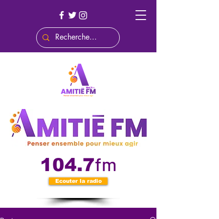
fm
104.7
Ecouter la radio