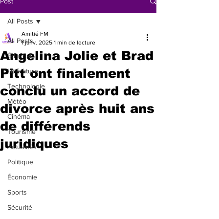
Post
All Posts
Amitié FM
All Posts
1 janv. 2025
1 min de lecture
Angelina Jolie et Brad
Éditorial
Pitt ont finalement
Littérature
Technologie
conclu un accord de
Météo
divorce après huit ans
Cinéma
de différends
Tourisme
juridiques
Actualités
Politique
Économie
Sports
Sécurité