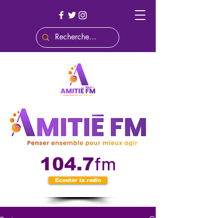
fm
104.7
Ecouter la radio