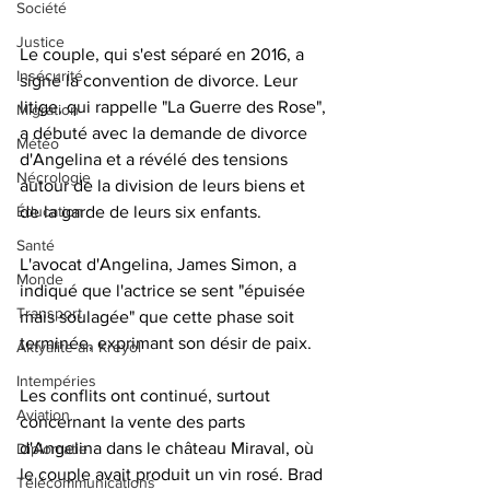
Société
Justice
Le couple, qui s'est séparé en 2016, a 
Insécurité
signé la convention de divorce. Leur 
litige, qui rappelle "La Guerre des Rose", 
Migration
a débuté avec la demande de divorce 
Météo
d'Angelina et a révélé des tensions 
Nécrologie
autour de la division de leurs biens et 
de la garde de leurs six enfants.
Éducation
Santé
L'avocat d'Angelina, James Simon, a 
Monde
indiqué que l'actrice se sent "épuisée 
Transport
mais soulagée" que cette phase soit 
terminée, exprimant son désir de paix. 
Aktyalite an Kreyòl
Intempéries
Les conflits ont continué, surtout 
Aviation
concernant la vente des parts 
d'Angelina dans le château Miraval, où 
Diplomatie
le couple avait produit un vin rosé. Brad 
Télécommunications