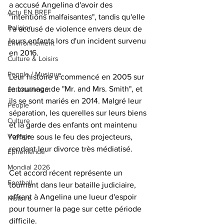
a accusé Angelina d'avoir des 
Actu EN BREF
"intentions malfaisantes", tandis qu'elle 
Religion
l'a accusé de violence envers deux de 
leurs enfants lors d'un incident survenu 
Environnement
en 2016.
Culture & Loisirs
People / Musique
Leur histoire a commencé en 2005 sur 
le tournage de "Mr. and Mrs. Smith", et 
Entertainment
ils se sont mariés en 2014. Malgré leur 
People
séparation, les querelles sur leurs biens 
Culture
et la garde des enfants ont maintenu 
Voyage
l'affaire sous le feu des projecteurs, 
rendant leur divorce très médiatisé. 
Éphéméride
Mondial 2026
Cet accord récent représente un 
Football
tournant dans leur bataille judiciaire, 
offrant à Angelina une lueur d'espoir 
Histoire
pour tourner la page sur cette période 
difficile.