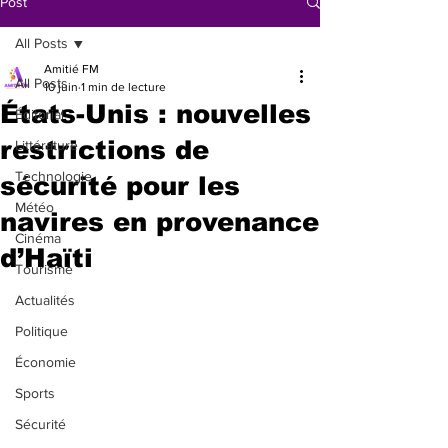
Post
All Posts
Amitié FM
All Posts
10 juin
1 min de lecture
États-Unis : nouvelles
Éditorial
restrictions de
Littérature
Technologie
sécurité pour les
Météo
navires en provenance
Cinéma
d’Haïti
Tourisme
Actualités
Politique
Économie
Sports
Sécurité