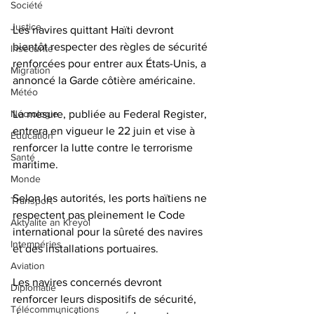
Société
Justice
Les navires quittant Haïti devront 
bientôt respecter des règles de sécurité 
Insécurité
renforcées pour entrer aux États-Unis, a 
Migration
annoncé la Garde côtière américaine.
Météo
Nécrologie
La mesure, publiée au Federal Register, 
entrera en vigueur le 22 juin et vise à 
Éducation
renforcer la lutte contre le terrorisme 
Santé
maritime.
Monde
Selon les autorités, les ports haïtiens ne 
Transport
respectent pas pleinement le Code 
Aktyalite an Kreyòl
international pour la sûreté des navires 
Intempéries
et des installations portuaires.
Aviation
Les navires concernés devront 
Diplomatie
renforcer leurs dispositifs de sécurité, 
Télécommunications