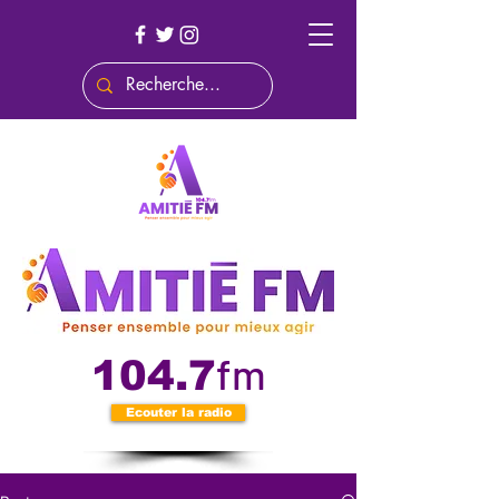
fm
104.7
Ecouter la radio