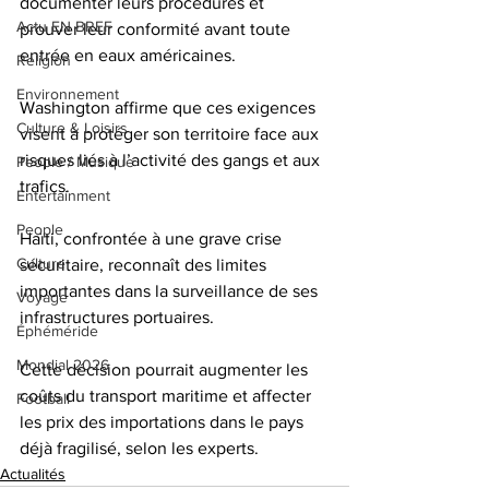
documenter leurs procédures et 
Actu EN BREF
prouver leur conformité avant toute 
entrée en eaux américaines.
Religion
Environnement
Washington affirme que ces exigences 
Culture & Loisirs
visent à protéger son territoire face aux 
risques liés à l’activité des gangs et aux 
People / Musique
trafics.
Entertainment
People
Haïti, confrontée à une grave crise 
Culture
sécuritaire, reconnaît des limites 
importantes dans la surveillance de ses 
Voyage
infrastructures portuaires.
Éphéméride
Mondial 2026
Cette décision pourrait augmenter les 
coûts du transport maritime et affecter 
Football
les prix des importations dans le pays 
déjà fragilisé, selon les experts.
Actualités