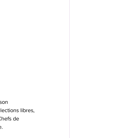
 son 
ections libres, 
Chefs de 
e.