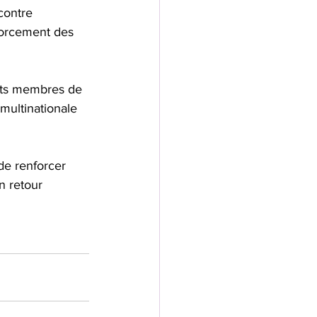
contre 
nforcement des 
ats membres de 
ultinationale 
 de renforcer 
n retour 